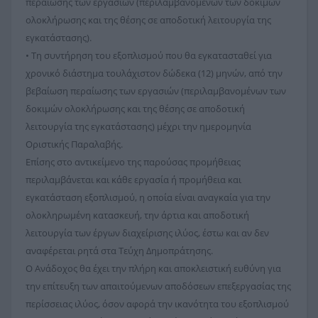
περαίωσης των εργασιών (περιλαμβανομένων των δοκιμών
ολοκλήρωσης και της θέσης σε αποδοτική λειτουργία της
εγκατάστασης).
• Τη συντήρηση του εξοπλισμού που θα εγκατασταθεί για
χρονικό διάστημα τουλάχιστον δώδεκα (12) μηνών, από την
βεβαίωση περαίωσης των εργασιών (περιλαμβανομένων των
δοκιμών ολοκλήρωσης και της θέσης σε αποδοτική
λειτουργία της εγκατάστασης) μέχρι την ημερομηνία
Οριστικής Παραλαβής.
Επίσης στο αντικείμενο της παρούσας προμήθειας
περιλαμβάνεται και κάθε εργασία ή προμήθεια και
εγκατάσταση εξοπλισμού, η οποία είναι αναγκαία για την
ολοκληρωμένη κατασκευή, την άρτια και αποδοτική
λειτουργία των έργων διαχείρισης ιλύος, έστω και αν δεν
αναφέρεται ρητά στα Τεύχη Δημοπράτησης.
Ο Ανάδοχος θα έχει την πλήρη και αποκλειστική ευθύνη για
την επίτευξη των απαιτούμενων αποδόσεων επεξεργασίας της
περίσσειας ιλύος, όσον αφορά την ικανότητα του εξοπλισμού