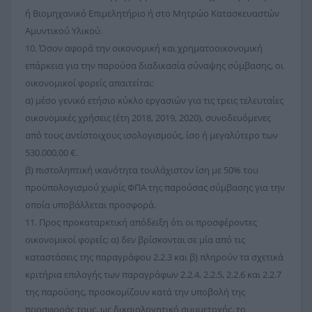
ή Βιομηχανικό Επιμελητήριο ή στο Μητρώο Κατασκευαστών
Αμυντικού Υλικού.
10. Όσον αφορά την οικονομική και χρηματοοικονομική
επάρκεια για την παρούσα διαδικασία σύναψης σύμβασης, οι
οικονομικοί φορείς απαιτείται:
α) μέσο γενικό ετήσιο κύκλο εργασιών για τις τρεις τελευταίες
οικονομικές χρήσεις (έτη 2018, 2019, 2020), συνοδευόμενες
από τους αντίστοιχους ισολογισμούς, ίσο ή μεγαλύτερο των
530.000,00 €.
β) πιστοληπτική ικανότητα τουλάχιστον ίση με 50% του
προϋπολογισμού χωρίς ΦΠΑ της παρούσας σύμβασης για την
οποία υποβάλλεται προσφορά.
11. Προς προκαταρκτική απόδειξη ότι οι προσφέροντες
οικονομικοί φορείς: α) δεν βρίσκονται σε μία από τις
καταστάσεις της παραγράφου 2.2.3 και β) πληρούν τα σχετικά
κριτήρια επιλογής των παραγράφων 2.2.4, 2.2.5, 2.2.6 και 2.2.7
της παρούσης, προσκομίζουν κατά την υποβολή της
προσφοράς τους, ως δικαιολογητικό συμμετοχής, το