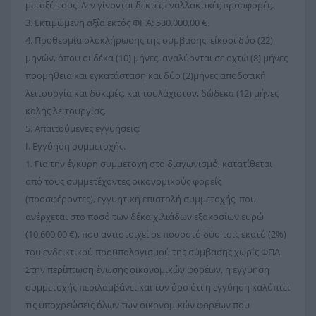
μεταξύ τους. Δεν γίνονται δεκτές εναλλακτικές προσφορές.
3. Εκτιμώμενη αξία εκτός ΦΠΑ: 530.000,00 €.
4. Προθεσμία ολοκλήρωσης της σύμβασης: είκοσι δύο (22)
μηνών, όπου οι δέκα (10) μήνες, αναλύονται σε οχτώ (8) μήνες
προμήθεια και εγκατάσταση και δύο (2)μήνες αποδοτική
λειτουργία και δοκιμές, και τουλάχιστον, δώδεκα (12) μήνες
καλής λειτουργίας.
5. Απαιτούμενες εγγυήσεις:
I. Εγγύηση συμμετοχής.
1. Για την έγκυρη συμμετοχή στο διαγωνισμό, κατατίθεται
από τους συμμετέχοντες οικονομικούς φορείς
(προσφέροντες), εγγυητική επιστολή συμμετοχής, που
ανέρχεται στο ποσό των δέκα χιλιάδων εξακοσίων ευρώ
(10.600,00 €), που αντιστοιχεί σε ποσοστό δύο τοις εκατό (2%)
του ενδεικτικού προϋπολογισμού της σύμβασης χωρίς ΦΠΑ.
Στην περίπτωση ένωσης οικονομικών φορέων, η εγγύηση
συμμετοχής περιλαμβάνει και τον όρο ότι η εγγύηση καλύπτει
τις υποχρεώσεις όλων των οικονομικών φορέων που