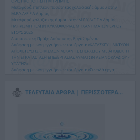
ΟΡΙΣΤΙΚΟΠΟΙΗΣΗ ΠΛΗΡΩΜΗΣ
Μεταφορά επιπλέον ποσότητας χαλαζιακής άμμου στην
Μ.Ε.Υ.Α/Ε.Ε.Λ Λαμίας
Μεταφορά χαλαζιακής άμμου στην Μ.Ε.Υ.Α/Ε.Ε.Λ Λαμίας
ΠΛΗΡΩΜΗ ΤΕΛΩΝ ΚΥΚΛΟΦΟΡΙΑΣ ΜΗΧΑΝΗΜΑΤΩΝ ΕΡΓΟΥ
ΕΤΟΥΣ 2026
Διαπιστωτική Πράξη Απόσπασης Εργαζομένου.
Απόφαση μείωση εγγυήσεων του έργου: «ΚΑΤΑΣΚΕΥΗ ΔΙΚΤΥΩΝ
ΑΠΟΧΕΤΕΥΣΗΣ ΟΙΚΙΣΜΩΝ ΛΕΚΑΝΗΣ ΣΠΕΡΧΕΙΟΥ ΜΕ ΑΠΟΔΕΚΤΗ
ΤΗΝ ΕΓΚΑΤΑΣΤΑΣΗ ΕΠΕΞΕΡΓΑΣΙΑΣ ΛΥΜΑΤΩΝ ΛΕΙΑΝΟΚΛΑΔΙΟΥ -
ΥΠΑΤΗΣ»
Απόφαση μείωση εγγυήσεων του έργου: «Συνοδά έργα
κατασκευής δικτύων αποχέτευσης οικισμών Λεκάνης
Σπερχειού».
Άδεια διάθεσης λυμάτων της βιομηχανικής μονάδας ΙΟΝ στο
ΤΕΛΕΥΤΑΙΑ ΑΡΘΡΑ |
ΠΕΡΙΣΣΟΤΕΡΑ...
δημοτικό δίκτυο της Τ.Κ. Αυλακίου.
ΕΚΤΈΛΕΣΗ ΜΕΤΑΦΟΡΆΣ ΕΠΙΠΛΈΟΝ ΠΟΣΌΤΗΤΑΣ ΧΑΛΑΖΙΑΚΉΣ
ΆΜΜΟΥ ΣΤΗΝ ΜΕΥΑ/ΕΕΛ ΛΑΜΊΑΣ
Περισσότερα