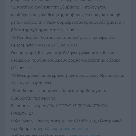
12. Κριτήριο ανάθεσης της Σύμβασης: Η επιλογή του
αναδόχου και η ανάθεση της σύμβασης, θα πραγματοποιηθεί
με το κριτήριο της πλέον συμφέρουσας προσφοράς, βάσει της
βέλτιστης σχέσης ποιότητας – τιμής.
13. Προθεσμία ηλεκτρονικής υποβολής των προσφορών:
Ημερομηνία: 14/12/2021. Ώρα: 18:00.
Οι προσφορές θα είναι στην Ελληνική γλώσσα και θα και
δεσμεύουν τους οικονομικούς φορείς για διάστημα δώδεκα
(12) μηνών.
14. Ηλεκτρονική αποσφράγιση των προσφορών: Ημερομηνία:
15/12/2021. Ώρα: 10:00.
15. Διαδικασίες προσφυγής: Φορέας αρμόδιος για τις
διαδικασίες προσφυγής:
Επίσημη επωνυμία: ΑΡΧΗ ΕΞΕΤΑΣΗΣ ΠΡΟΔΙΚΑΣΤΙΚΩΝ
ΠΡΟΣΦΥΓΩΝ.
Πόλη: Άγιος Ιωάννης Ρέντη. Χώρα: Ελλάδα (GR), Ηλεκτρονικό
ταχυδρομείο:
aepp@aepp-procurement.gr
Διεύθυνση στο Διαδίκτυο: (URL)
http://www.aepp-