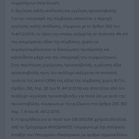
συμμετέχουν στην ένωση.
II. Εγγύηση καλής εκτέλεσης και εγγύηση προκαταβολής.
Για την υπογραφή της σύμβασης απαιτείται η παροχή
εγγύησης καλής εκτέλεσης, σύμφωνα με το άρθρο 302 του
Ν.4412/2016, το ύψος της οποίας ανέρχεται σε ποσοστό 4% επί
της εκτιμώμενης αξίας της σύμβασης, χωρίς να
συμπεριλαμβάνονται τα δικαιώματα προαίρεσης και
κατατίθεται μέχρι και την υπογραφή του συμφωνητικού.
Στην περίπτωση χορήγησης προκαταβολής, η μέγιστη αξία
προκαταβολής προς τον ανάδοχο ανέρχεται σε ποσοστό
τριάντα της εκατό (30%) της αξίας της σύμβασης χωρίς Φ.Π.Α.,
(άρθρο 200, παρ. 2β του Ν. 4412/2016) και απαιτείται από τον
ανάδοχο «εγγύηση προκαταβολής» για ποσό ίσο με αυτό της
προκαταβολής, σύμφωνα με τα οριζόμενα στα άρθρα 200, 302
παρ. 7, 8 του Ν. 4412/2016.
6. Η προμήθεια για το ποσό των 530.000,00€ χρηματοδοτείται
από το Πρόγραμμα ΦΙΛΟΔΗΜΟΣ Ι σύμφωνα με την Απόφαση
ένταξης του Υπουργείου Εσωτερικών με αριθμό πρωτοκόλλου