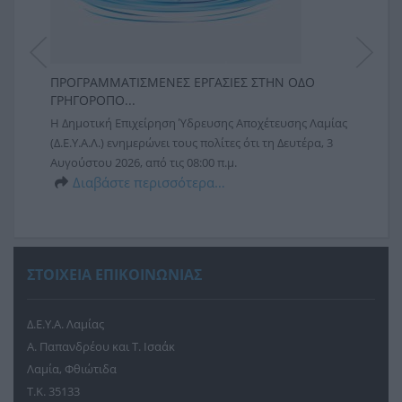
ΠΡΟΓΡΑΜΜΑΤΙΣΜΕΝΕΣ ΕΡΓΑΣΙΕΣ ΣΤΗΝ ΟΔΟ
ΕΚΤΕ
ΓΡΗΓΟΡΟΠΟ...
ΚΥΚΛ
αμίας
Η Δημοτική Επιχείρηση Ύδρευσης Αποχέτευσης Λαμίας
Η Δημ
6
(Δ.Ε.Υ.Α.Λ.) ενημερώνει τους πολίτες ότι τη Δευτέρα, 3
(Δ.Ε.Υ
Αυγούστου 2026, από τις 08:00 π.μ.
υλοπο
Διαβάστε περισσότερα…
υποδομ
Δ
ΣΤΟΙΧΕΙΑ ΕΠΙΚΟΙΝΩΝΙΑΣ
Δ.Ε.Υ.Α. Λαμίας
Α. Παπανδρέου και Τ. Ισαάκ
Λαμία, Φθιώτιδα
Τ.Κ. 35133