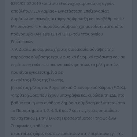
8294/05-02-2019 και τίτλο «Επαναχρησιμοποίηση υγρών
αποβλήτων ΕΕΛ Λαμίας – Εγκατάσταση Επεξεργασίας
Λυμάτων και αγωγός μεταφοράς Φραντζή και αναβάθμιση Η/
Μ» υποέργο 4. Η παρούσα σύμβαση χρηματοδοτείται από το
πρόγραμμα «ΑΝΤΩΝΗΣ ΤΡΙΤΣΗΣ» του Υπουργείου
Εσωτερικών.
7. Α. Δικαίωμα συμμετοχής στη διαδικασία σύναψης της
παρούσας σύμβασης έχουν φυσικά ή νομικά πρόσωπα και, σε
περίπτωση ενώσεων οικονομικών φορέων, τα μέλη αυτών,
που είναι εγκατεστημένα σε:
α) κράτος-μέλος της Ένωσης,
β) κράτος-μέλος του Ευρωπαϊκού Οικονομικού Χώρου (Ε.Ο.Χ.),
γ) τρίτες χώρες που έχουν υπογράψει και κυρώσει τη ΣΔΣ, στο
βαθμό που η υπό ανάθεση δημόσια σύμβαση καλύπτεται από
τα Παραρτήματα 1, 2, 4, 5, 6 και 7 και τις γενικές σημειώσεις
του σχετικού με την Ένωση Προσαρτήματος I της ως άνω
Συμφωνίας, καθώς και
δ) σε τρίτες χώρες που δεν εμπίπτουν στην περίπτωση γ΄ της