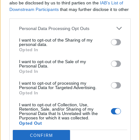
also be disclosed by us to third parties on the
IAB’s List of
περιβληθούν συγκεκριμένη νομική μορφή, εφόσον τους
Downstream Participants
that may further disclose it to other
ανατεθεί η σύμβαση.
third parties.
Στις περιπτώσεις υποβολής προσφοράς από ένωση
οικονομικών φορέων, όλα τα μέλη της ευθύνονται έναντι του
Personal Data Processing Opt Outs
αναθέτοντος φορέα αλληλέγγυα και εις ολόκληρον.
I want to opt-out of the Sharing of my
8. Επιτόπου επίσκεψη
personal data.
Opted In
Με την υποβολή της προσφοράς του, ο διαγωνιζόμενος
αποδέχεται ότι έχει μελετήσει λεπτομερώς όλα τα στοιχεία της
I want to opt-out of the Sale of my
Personal Data.
προμήθειας και έχει λάβει πλήρη γνώση όλων των στοιχείων
Opted In
της διακήρυξης καθώς και των επιτόπιων συνθηκών που
αφορούν την εκτέλεση της σύμβασης.
I want to opt-out of processing my
Personal Data for Targeted Advertising.
Προκειμένου οι συμμετέχοντες να λάβουν γνώση των τοπικών
Opted In
συνθηκών της προμήθειας δύνανται να επισκεφθούν τους
I want to opt-out of Collection, Use,
χώρους εγκατάστασης των συστημάτων και του εξοπλισμού,
Retention, Sale, and/or Sharing of my
Personal Data that Is Unrelated with the
κατόπιν σχετικού αιτήματος προς την ΔΕΥΑΛ, μέχρι 15 ημέρες
Purposes for which it was collected.
πριν την ημερομηνία λήξης της προθεσμίας υποβολής
Opted Out
προσφορών.
CONFIRM
9.Οι οικονομικοί φορείς που συμμετέχουν στη διαδικασία