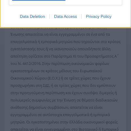
σύναψης της παρούσας σύμβασης απαιτείται να ασκούν
εμπορική ή βιομηχανική ή βιοτεχνική δραστηριότητα συναφή
Data Deletion
Data Access
Privacy Policy
με το αντικείμενο της προμήθειας. Οι οικονομικοί φορείς που
είναι εγκατεστημένοι σε κράτος μέλος της Ευρωπαϊκής
Ένωσης απαιτείται να είναι εγγεγραμμένοι σε ένα από τα
επαγγελματικά ή εμπορικά μητρώα που τηρούνται στο κράτος
εγκατάστασής τους ή να ικανοποιούν οποιαδήποτε άλλη
απαίτηση ορίζεται στο Παράρτημα XI του Προσαρτήματος Α΄
του Ν. 4412/2016. Στην περίπτωση οικονομικών φορέων
εγκατεστημένων σε κράτος μέλους του Ευρωπαϊκού
Οικονομικού Χώρου (Ε.Ο.Χ.) ή σε τρίτες χώρες που έχουν
προσχωρήσει στη ΣΔΣ, ή σε τρίτες χώρες που δεν εμπίπτουν
στην προηγούμενη περίπτωση και έχουν συνάψει διμερείς ή
πολυμερείς συμφωνίες με την Ένωση σε θέματα διαδικασιών
ανάθεσης δημοσίων συμβάσεων, απαιτείται να είναι
εγγεγραμμένοι σε αντίστοιχα επαγγελματικά ή εμπορικά
μητρώα. Οι εγκατεστημένοι στην Ελλάδα οικονομικοί φορείς
απαιτείται να είναι εγγεγραμμένοι στο Βιοτεχνικό ή Εμπορικό