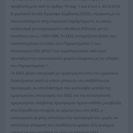
προβλεπόμενο από το άρθρο 79 παρ. 1 και 3 του ν. 4412/2016
Ευρωπαϊκό Ενιαίο Έγγραφο Σύμβασης (ΕΕΕΣ), σύμφωνα με το
επισυναπτόμενο στην παρούσα Παράρτημα VI, το οποίο
ισοδυναμεί με ενημερωμένη υπεύθυνη δήλωση, με τις
συνέπειες του ν. 1599/1986. Το ΕΕΕΣ καταρτίζεται βάσει του
τυποποιημένου εντύπου του Παραρτήματος 2 του
Κανονισμού (ΕΕ) 2016/7 και συμπληρώνεται από τους
προσφέροντες οικονομικούς φορείς σύμφωνα με τις οδηγίες
του Παραρτήματος 1.
Το ΕΕΕΣ φέρει υπογραφή με ημερομηνία εντός του χρονικού
διαστήματος κατά το οποίο μπορούν να υποβάλλονται
προσφορές. Αν στο διάστημα που μεσολαβεί μεταξύ της
ημερομηνίας υπογραφής του ΕΕΕΣ και της καταληκτικής
ημερομηνίας υποβολής προσφορών έχουν επέλθει μεταβολές
στα δηλωθέντα στοιχεία, εκ μέρους του, στο ΕΕΕΣ, ο
οικονομικός φορέας αποσύρει την προσφορά του, χωρίς να
απαιτείται απόφαση του αναθέτοντα φορέα. Στη συνέχεια
μπορεί να την υποβάλει εκ νέου με επίκαιρο ΕΕΕΣ.