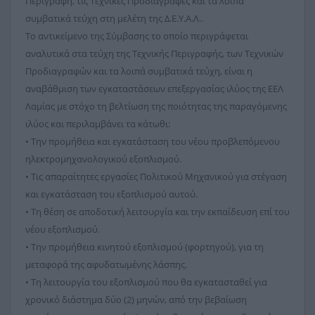
Περιγραφή, τις Τεχνικές Προδιαγραφές και τα λοιπά
συμβατικά τεύχη στη μελέτη της Δ.Ε.Υ.Α.Λ..
Το αντικείμενο της Σύμβασης το οποίο περιγράφεται
αναλυτικά στα τεύχη της Τεχνικής Περιγραφής, των Τεχνικών
Προδιαγραφών και τα λοιπά συμβατικά τεύχη, είναι η
αναβάθμιση των εγκαταστάσεων επεξεργασίας ιλύος της ΕΕΛ
Λαμίας με στόχο τη βελτίωση της ποιότητας της παραγόμενης
ιλύος και περιλαμβάνει τα κάτωθι:
• Την προμήθεια και εγκατάσταση του νέου προβλεπόμενου
ηλεκτρομηχανολογικού εξοπλισμού.
• Τις απαραίτητες εργασίες Πολιτικού Μηχανικού για στέγαση
και εγκατάσταση του εξοπλισμού αυτού.
• Τη θέση σε αποδοτική λειτουργία και την εκπαίδευση επί του
νέου εξοπλισμού.
• Την προμήθεια κινητού εξοπλισμού (φορτηγού), για τη
μεταφορά της αφυδατωμένης λάσπης.
• Τη λειτουργία του εξοπλισμού που θα εγκατασταθεί για
χρονικό διάστημα δύο (2) μηνών, από την βεβαίωση