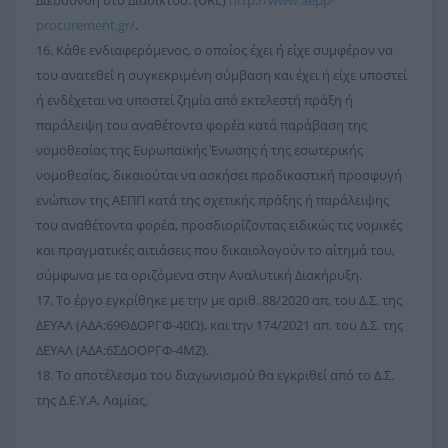
procurement.gr/
.
16. Κάθε ενδιαφερόμενος, ο οποίος έχει ή είχε συμφέρον να
του ανατεθεί η συγκεκριμένη σύμβαση και έχει ή είχε υποστεί
ή ενδέχεται να υποστεί ζημία από εκτελεστή πράξη ή
παράλειψη του αναθέτοντα φορέα κατά παράβαση της
νομοθεσίας της Ευρωπαϊκής Ένωσης ή της εσωτερικής
νομοθεσίας, δικαιούται να ασκήσει προδικαστική προσφυγή
ενώπιον της ΑΕΠΠ κατά της σχετικής πράξης ή παράλειψης
του αναθέτοντα φορέα, προσδιορίζοντας ειδικώς τις νομικές
και πραγματικές αιτιάσεις που δικαιολογούν το αίτημά του,
σύμφωνα με τα οριζόμενα στην Αναλυτική Διακήρυξη.
17. Το έργο εγκρίθηκε με την με αριθ. 88/2020 απ. του Δ.Σ. της
ΔΕΥΑΛ (ΑΔΑ:69ΘΔΟΡΓΦ-40Ω), και την 174/2021 απ. του Δ.Σ. της
ΔΕΥΑΛ (ΑΔΑ:6ΣΔΟΟΡΓΦ-4ΜΖ).
18. Το αποτέλεσμα του διαγωνισμού θα εγκριθεί από το Δ.Σ.
της Δ.Ε.Υ.Α. Λαμίας.