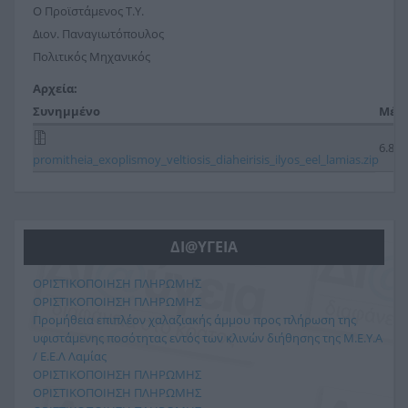
Ο Προϊστάμενος Τ.Υ.
Διον. Παναγιωτόπουλος
Πολιτικός Μηχανικός
Αρχεία:
Συνημμένο
Μέγε
6.84
promitheia_exoplismoy_veltiosis_diaheirisis_ilyos_eel_lamias.zip
ΔΙ@ΥΓΕΙΑ
ΟΡΙΣΤΙΚΟΠΟΙΗΣΗ ΠΛΗΡΩΜΗΣ
ΟΡΙΣΤΙΚΟΠΟΙΗΣΗ ΠΛΗΡΩΜΗΣ
Προμήθεια επιπλέον χαλαζιακής άμμου προς πλήρωση της
υφιστάμενης ποσότητας εντός των κλινών διήθησης της Μ.Ε.Υ.Α
/ Ε.Ε.Λ Λαμίας
ΟΡΙΣΤΙΚΟΠΟΙΗΣΗ ΠΛΗΡΩΜΗΣ
ΟΡΙΣΤΙΚΟΠΟΙΗΣΗ ΠΛΗΡΩΜΗΣ