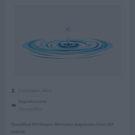
Το κτίριο μας
Δικαιολογητικά
Εκδηλώσεις
Διακανονισμοί
Παρουσιάσεις
Εξόφληση Λογαριασμών
Προκηρύξεις
Προμήθειες
Προσκλήσεις
Συγγραφέας
alexis
Δημοσιεύτηκε
Προκηρύξεις
Προμήθεια Εξοπλισμού Βελτίωσης Διαχείρισης Ιλύος ΕΕΛ
ΛΑΜΙΑΣ