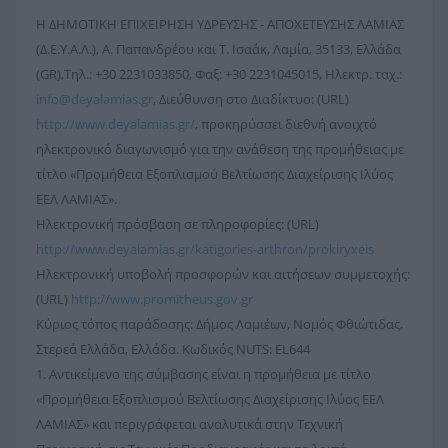
H ΔΗΜΟΤΙΚΗ ΕΠΙΧΕΙΡΗΣΗ ΥΔΡΕΥΣΗΣ - ΑΠΟΧΕΤΕΥΣΗΣ ΛΑΜΙΑΣ
(Δ.Ε.Υ.Α.Λ.), Α. Παπανδρέου και Τ. Ισαάκ, Λαμία, 35133, Ελλάδα
(GR),Τηλ.: +30 2231033850, Φαξ: +30 2231045015, Ηλεκτρ. ταχ.:
info@deyalamias.gr
, Διεύθυνση στο Διαδίκτυο: (URL)
http://www.deyalamias.gr/
, προκηρύσσει διεθνή ανοιχτό
ηλεκτρονικό διαγωνισμό για την ανάθεση της προμήθειας με
τίτλο «Προμήθεια Εξοπλισμού Βελτίωσης Διαχείρισης Ιλύος
ΕΕΛ ΛΑΜΙΑΣ».
Ηλεκτρονική πρόσβαση σε πληροφορίες: (URL)
http://www.deyalamias.gr/katigories-arthron/prokiryxeis
Ηλεκτρονική υποβολή προσφορών και αιτήσεων συμμετοχής:
(URL)
http://www.promitheus.gov.gr
Κύριος τόπος παράδοσης: Δήμος Λαμιέων, Νομός Φθιώτιδας,
Στερεά Ελλάδα, Ελλάδα. Κωδικός NUTS: EL644
1. Αντικείμενο της σύμβασης είναι η προμήθεια με τίτλο
«Προμήθεια Εξοπλισμού Βελτίωσης Διαχείρισης Ιλύος ΕΕΛ
ΛΑΜΙΑΣ» και περιγράφεται αναλυτικά στην Τεχνική