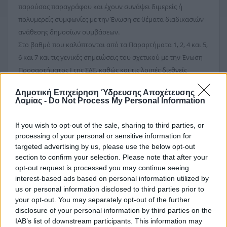
παρούσας παραγράφου και έχουν συνάψει διμερείς ή
πολυμερείς συμφωνίες με την Ένωση σε θέματα διαδικασιών
ανάθεσης δημοσίων συμβάσεων.
Στο βαθμό που καλύπτονται από τα Παραρτήματα 1, 2, 4 και 5,
6 και 7 και τις γενικές σημειώσεις του σχετικού με την Ένωση
Προσαρτήματος I της ΣΔΣ, καθώς και τις λοιπές διεθνείς
συμφωνίες από τις οποίες δεσμεύεται η Ένωση, οι
Δημοτική Επιχείρηση Ύδρευσης Αποχέτευσης
αναθέτοντες φορείς επιφυλάσσουν για τα έργα, τα αγαθά, τις
Λαμίας -
Do Not Process My Personal Information
υπηρεσίες και τους οικονομικούς φορείς των χωρών που
έχουν υπογράψει τις εν λόγω συμφωνίες μεταχείριση εξίσου
If you wish to opt-out of the sale, sharing to third parties, or
ευνοϊκή με αυτήν που επιφυλάσσουν για τα έργα, τα αγαθά,
processing of your personal or sensitive information for
τις υπηρεσίες και τους οικονομικούς φορείς της Ένωσης.
targeted advertising by us, please use the below opt-out
section to confirm your selection. Please note that after your
Β. Οικονομικός φορέας συμμετέχει είτε μεμονωμένα είτε ως
opt-out request is processed you may continue seeing
μέλος ένωσης. Οι ενώσεις οικονομικών φορέων,
interest-based ads based on personal information utilized by
συμπεριλαμβανομένων και των προσωρινών συμπράξεων,
us or personal information disclosed to third parties prior to
δεν απαιτείται να περιβληθούν συγκεκριμένη νομική μορφή
your opt-out. You may separately opt-out of the further
για την υποβολή προσφοράς. Ο αναθέτων φορέας μπορεί να
disclosure of your personal information by third parties on the
IAB’s list of downstream participants. This information may
απαιτήσει από τις ενώσεις οικονομικών φορέων να