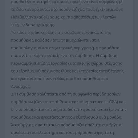
που θα εγκαταστήσει, οι οποίες πρέπει να είναι σύμφωνες με
τα όσα καθορίζονται στο παρόν τεύχος, τους εγκεκριμένους
Περιβαλλοντικούς Όρους, και τις απαιτήσεις των λοιπών
τευχών δημοπράτησης.
Το είδος της διακήρυξης της σύμβασης είναι αυτό της
προμήθειας, καθόσον όπως τεκμηριώνεται στον
προϋπολογισμό και στην τεχνική περιγραφή, η προμήθεια
αποτελεί το κύριο αντικείμενο της σύμβασης. Η σύμβαση
περιλαμβάνει επίσης εργασίες κατασκευής χώρου στέγασης
του εξοπλισμού πάχυνσης ιλύος και υπηρεσίες τοποθέτησης
και εγκατάστασης των ειδών, που θα προμηθεύσει ο
Ανάδοχος.
2. Η σύμβαση καλύπτεται από τη συμφωνία περί δημοσίων
συμβάσεων (Government Procurement Agreement – GPA) και
δεν υποδιαιρείται σε τμήματα διότι το φυσικό αντικείμενο της
προμήθειας και εγκατάστασης του εξοπλισμού ανά μονάδα
λειτουργίας, απαιτείται να παρουσιάζει απόλυτη συνέργεια,
συνάφεια του ελκυστήρα και του εμπρόσθιου φορτωτή