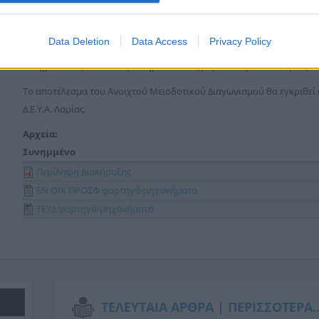
Στο Διαγωνισμό γίνονται δεκτοί Φυσικά ή Νομικά πρόσωπα (ημεδαπά 
κοινοπραξίες αυτών με οποιοδήποτε συνδυασμό, σύμφωνα με τους ό
Data Deletion
Data Access
Privacy Policy
Η δαπάνη για τις υποχρεωτικές από το νόμο δημοσιεύσεις βαρύνει τ
υποχρεωτικές από το νόμο δημοσιεύσεις βαρύνει την ΔΕΥΑ Λαμίας.
Το αποτέλεσμα του Ανοιχτού Μειοδοτικού Διαγωνισμού θα εγκριθεί 
Δ.Ε.Υ.Α. Λαμίας.
Αρχεία:
Συνημμένο
Περίληψη Διακήρυξης
ΕΝ ΟΙΚ ΠΡΟΣΦ φορτηγά-μηχανήματα
ΤΕΥΔ φορτηγά-μηχανήματα
ΤΕΛΕΥΤΑΙΑ ΑΡΘΡΑ |
ΠΕΡΙΣΣΟΤΕΡΑ..