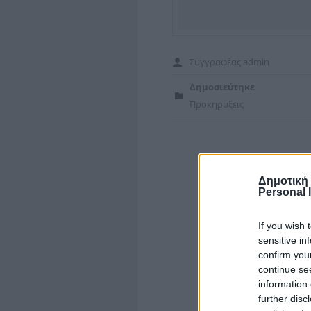
Συγγραφέας
admin
Δημοσιεύτηκε
Προκηρύξεις
Δημοτική
Personal 
If you wish 
sensitive in
confirm you
continue se
information 
further disc