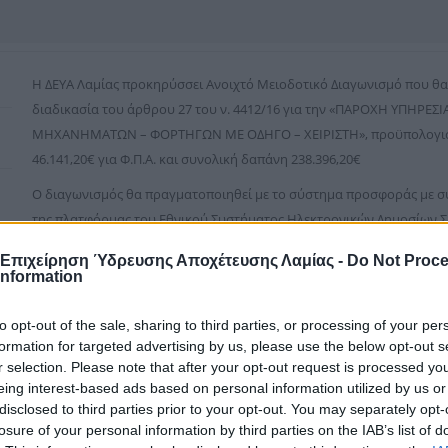
Η ΔΕΥΑ Λαμίας προκηρύσσει Ανοιχτό Μειοδοτικό Διαγωνισμό που θα 
διαδικασία του άρθρου 27 του ν. 4412/16 για την «ΠΑΡΟΧΗ ΥΠΗΡ
ΜΗΧΑΝΗΜΑΤΩΝ – ΦΟΡΤΗΓΩΝ ΜΕ ΟΔΗΓΟ – ΧΕΙΡΙΣΤΗ», προϋπολογισμ
46.141,20€ για Φ.Π.Α. και συνολική δαπάνη 238.396,20€
Ο διαγωνισμός θα πραγματοποιηθεί με το σύστημα προσφοράς με 
της πλατφόρμας του Εθνικού Συστήματος Ηλεκτρονικών Δημοσίων 
διαδικτυακής πύλης
www.promitheus.gov.gr
του συστήματος, ύστερ
 Επιχείρηση Ύδρευσης Αποχέτευσης Λαμίας -
Do Not Proc
παραλαβής προσφορών είκοσι δύο (22) ημερών, από την ημερομηνί
Information
της σύμβασης στο ΚΗΜΔΗΣ, σύμφωνα με τα οριζόμενα στην παράγρα
4412/2016 και συγκεκριμένα την Τρίτη, 11-4-2017 και ώρα 15:00.. με
to opt-out of the sale, sharing to third parties, or processing of your per
δημοπρατούμενου αντικειμένου.
formation for targeted advertising by us, please use the below opt-out s
r selection. Please note that after your opt-out request is processed y
Η διαδικασία σύναψη της σύμβασης, καθώς και όλες οι ανταλλαγές 
eing interest-based ads based on personal information utilized by us or
ηλεκτρονική υποβολή, εκτελούνται με τη χρήση της πλατφόρμας το
disclosed to third parties prior to your opt-out. You may separately opt-
Ηλεκτρονικών Δημοσίων Συμβάσεων (ΕΣΗΔΗΣ), μέσω της Διαδικτυακ
losure of your personal information by third parties on the IAB’s list of