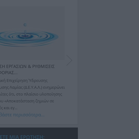
ΣΗ ΕΡΓΑΣΙΩΝ & ΡΥΘΜΙΣΕΙΣ
ΕΚΤΕΛΕΣΗ ΕΡΓΑΣΙΩΝ & ΡΥΘΜΙΣΕ
ΟΡΙΑΣ...
ΚΥΚΛΟΦΟΡΙΑΣ...
ική Επιχείρηση Ύδρευσης
Η Δημοτική Επιχείρηση Ύδρευσης
σης Λαμίας (Δ.Ε.Υ.Α.Λ.) ενημερώνει
Αποχέτευσης Λαμίας (Δ.Ε.Υ.Α.Λ.) ενη
ίτες ότι, στο πλαίσιο υλοποίησης
ότι αύριο, Πέμπτη 30 Ιουλίου 2026,
ου «Αποκατάσταση ζημιών σε
εργασιών αποκατάστασης βλάβης σ
 και εγ...
δίκτυο ύδρευσης,...
βάστε περισσότερα…
Διαβάστε περισσότερα…
ΕΤΕ ΜΙΑ ΕΡΩΤΗΣΗ;