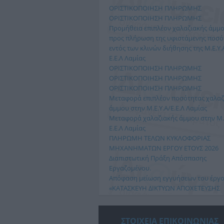
ΟΡΙΣΤΙΚΟΠΟΙΗΣΗ ΠΛΗΡΩΜΗΣ
ΟΡΙΣΤΙΚΟΠΟΙΗΣΗ ΠΛΗΡΩΜΗΣ
Προμήθεια επιπλέον χαλαζιακής άμμ
προς πλήρωση της υφιστάμενης ποσό
εντός των κλινών διήθησης της Μ.Ε.Υ.Α
Ε.Ε.Λ Λαμίας
ΟΡΙΣΤΙΚΟΠΟΙΗΣΗ ΠΛΗΡΩΜΗΣ
ΟΡΙΣΤΙΚΟΠΟΙΗΣΗ ΠΛΗΡΩΜΗΣ
ΟΡΙΣΤΙΚΟΠΟΙΗΣΗ ΠΛΗΡΩΜΗΣ
Μεταφορά επιπλέον ποσότητας χαλαζ
ΔΙΑΚΟΠΗ ΥΔΡΟΔΟΤΗΣΗΣ
ΔΙΑΚΟΠΗ ΥΔΡΟΔΟΤΗΣΗ
άμμου στην Μ.Ε.Υ.Α/Ε.Ε.Λ Λαμίας
Μεταφορά χαλαζιακής άμμου στην Μ.Ε
Αύριο Πέμπτη 2/7/2026, λόγω
Η Δημοτική Επιχείρηση Ύ
Ε.Ε.Λ Λαμίας
απαραίτητων εργασιών για αποκατάσταση
Αποχέτευσης Λαμίας (Δ.Ε.Υ.
ΠΛΗΡΩΜΗ ΤΕΛΩΝ ΚΥΚΛΟΦΟΡΙΑΣ
βλάβης στο δίκτυο ύδρευσης, θα γίνει
ανακοινώνει ότι σήμερα, 
ΜΗΧΑΝΗΜΑΤΩΝ ΕΡΓΟΥ ΕΤΟΥΣ 2026
διακοπή νερού στην τοπική κοινότητα
Ιουνίου 2026, λόγω βλάβη
Διαπιστωτική Πράξη Απόσπασης
Ανθήλης απο 10:00 εως 14:...
διακοπή της υδροδότησης σ
Εργαζομένου.
Διαβάστε περισσότερα…
Διαβάστε περισσότ
Απόφαση μείωση εγγυήσεων του έργο
«ΚΑΤΑΣΚΕΥΗ ΔΙΚΤΥΩΝ ΑΠΟΧΕΤΕΥΣΗΣ
ΟΙΚΙΣΜΩΝ ΛΕΚΑΝΗΣ ΣΠΕΡΧΕΙΟΥ ΜΕ
ΑΠΟΔΕΚΤΗ ΤΗΝ ΕΓΚΑΤΑΣΤΑΣΗ
ΕΠΕΞΕΡΓΑΣΙΑΣ ΛΥΜΑΤΩΝ ΛΕΙΑΝΟΚΛΑΔ
ΣΤΟΙΧΕΙΑ ΕΠΙΚΟΙΝΩΝΙΑΣ