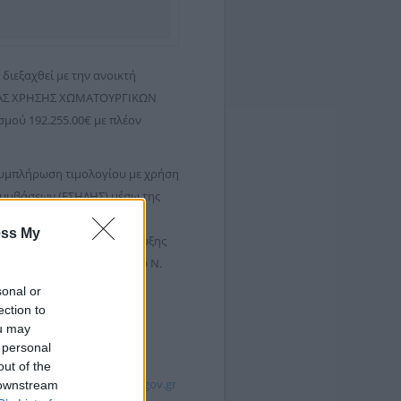
διεξαχθεί με την ανοικτή
ΕΣΙΑΣ ΧΡΗΣΗΣ ΧΩΜΑΤΟΥΡΓΙΚΩΝ
ού 192.255.00€ με πλέον
συμπλήρωση τιμολογίου με χρήση
Συμβάσεων (ΕΣΗΔΗΣ) μέσω της
α από ελάχιστη προθεσμία
ess My
α δημοσίευσης της προκήρυξης
φο 1α του άρθρου 121 του Ν.
 συμμετοχή δικαιούχων του
sonal or
ection to
ou may
πληροφοριών, ιδίως η
 personal
υ Εθνικού Συστήματος
out of the
ής πύλης
www.promitheus.gov.gr
 downstream