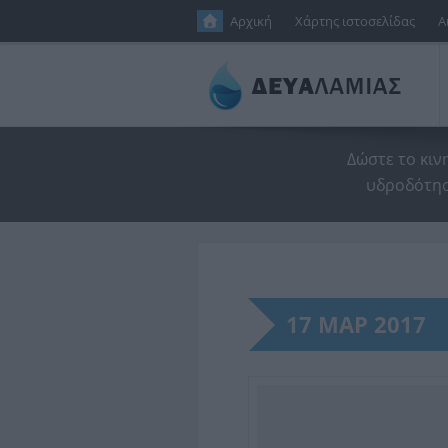
Παράκαμψη προς το κυρίως περιεχόμενο
Αρχική
Χάρτης ιστοσελίδας
Α
Δώστε το κιν
υδροδότησ
17 ΜΑΡ 2017