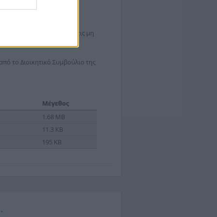
ή αλλοδαπά), εταιρείες ή
ρους της Διακήρυξης.
ον ανάδοχο. Η δαπάνη για τις μη
από το Διοικητικό Συμβούλιο της
Μέγεθος
1.68 MB
11.3 KB
195 KB
.