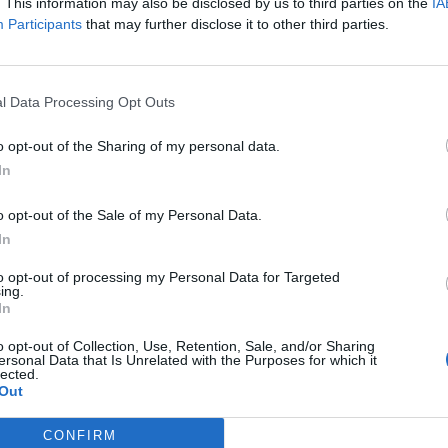
. This information may also be disclosed by us to third parties on the
IA
του ως άνω συστήματος.
Participants
that may further disclose it to other third parties.
Η παροχή της υπηρεσίας χωρίζεται σε οκτώ τμήματα που αφορούν:
1) Παροχή υπηρεσίας μηχανήματος JCB,
2) Παροχή υπηρεσίας μηχανήματος σφύρας επί JCB,
l Data Processing Opt Outs
3) Παροχή υπηρεσίας φορτηγού,
4) Παροχή υπηρεσίας μηχανήματος τσάπας,
o opt-out of the Sharing of my personal data.
5) Παροχή υπηρεσίας μηχανήματος τσαπάκι,
In
6) Παροχή υπηρεσίας μηχανήματος φορτωτάκι,
7) Παροχή υπηρεσίας μηχανήματος γερανού,
o opt-out of the Sale of my Personal Data.
In
8) Παροχή υπηρεσίας αεροσυμπιεστή.
Εγγύηση συμμετοχής στον διαγωνισμό ορίζεται ποσό που καθορίζετα
to opt-out of processing my Personal Data for Targeted
ing.
της προϋπολογισθείσας δαπάνης χωρίς Φ.Π.Α. ανά είδος μηχανήματο
In
του Ταμείου Παρακαταθηκών και Δανείων ή εγγυητική επιστολή ανα
o opt-out of Collection, Use, Retention, Sale, and/or Sharing
Πληροφορίες στη ΔΕΥΑ Λαμίας οδός Α. Παπανδρέου και Τ. Ισαάκ, 3513
ersonal Data that Is Unrelated with the Purposes for which it
lected.
FAX επικοινωνίας 22310-45015, αρμόδιος υπάλληλος για επικοινωνί
Out
Η παροχή υπηρεσιών προϋπολογισμού θα χρηματοδοτηθεί από ιδίους 
CONFIRM