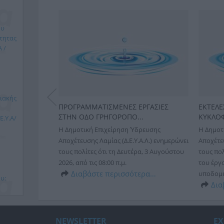
ου
τητας
 /
ιακής
Σ
ΠΡΟΓΡΑΜΜΑΤΙΣΜΕΝΕΣ ΕΡΓΑΣΙΕΣ
ΕΚΤΕΛΕ
ΣΤΗΝ ΟΔΟ ΓΡΗΓΟΡΟΠΟ...
ΚΥΚΛΟΦ
.Υ.Α/
δρευσης
Η Δημοτική Επιχείρηση Ύδρευσης
Η Δημοτ
Α.Λ.)
Αποχέτευσης Λαμίας (Δ.Ε.Υ.Α.Λ.) ενημερώνει
Αποχέτευ
Παρασκευή 26
τους πολίτες ότι τη Δευτέρα, 3 Αυγούστου
τους πολ
ς υπάρχει
2026, από τις 08:00 π.μ.
του έργ
τη συ...
Διαβάστε περισσότερα…
υποδομές
ερα…
υ:
Δια
ΙΟΥ -
NEWSLETTER
ΕΧ