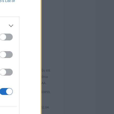
B’s List of
ι στην αναλυτική διακήρυξη επί
ς και κατατίθεται με γραμμάτιο
γνωρισμένης Τράπεζας ή ΕΤΑΑ.
3, Λαμία, τηλέφωνο 22310-33850,
α κ. Θεόδωρος Χαδούλης.
πόρους της ΔΕΥΑΛ. Κ.Α.: 62.04.