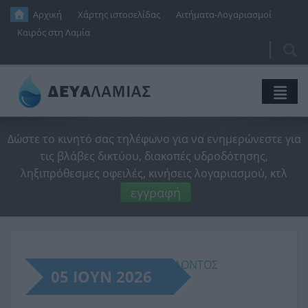
Παράκαμψη προς το κυρίως περιεχόμενο
Αρχική
Χάρτης ιστοσελίδας
Αιτήματα-Λογαριασμοί
Καιρός στη Λαμία
Αναζή
Φό
αν
Η Εταιρεία
Δώστε το κινητό σας τηλέφωνο για να ενημερώνεστε για
τις βλάβες δικτύου, διακοπές υδροδότησης,
Ύδρευση
Διοικητικό Συμβούλιο
ληξιπρόθεσμες οφειλές, κινήσεις λογαριασμού, κτλ
Αποχέτευση
Ιδρυτική Απόφαση
Η Ιστορία Του Νερού
εγγραφή
Ενημέρωση
Οικονομικές Καταστάσεις
Δίκτυο Ύδρευσης
Δίκτυο Αποχέτευσης
Νέα
Προϋπολογισμοί
Κανονισμός Λειτουργίας
Κανονισμός Λειτουργίας
SmartVille
ΠΑΓΚΟΣΜΙΑ ΗΜΕΡΑ ΠΕΡΙΒΑΛΛΟΝΤΟΣ
Έργα
Τεχνικά Προγράμματα
Ποιότητα Νερού
Βιολογικός Καθαρισμός
Δι@ύγεια
Ανακοινώσεις
05 ΙΟΥΝ 2026
Επικοινωνία
Διαχειριστική Επάρκεια
Εξοικονόμηση Νερού
Τιμολογιακή Πολιτική
Δελτία Τύπου