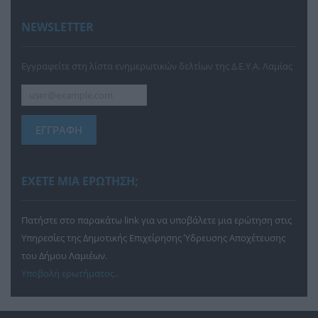
NEWSLETTER
Εγγραφείτε στη λίστα ενημερωτικών δελτίων της Δ.Ε.Υ.Α. Λαμίας
ΕΓΓΡΑΦΗ
ΕΧΕΤΕ ΜΙΑ ΕΡΩΤΗΣΗ;
Πατήστε στο παρακάτω link για να υποβάλετε μια ερώτηση στις
Υπηρεσίες της Δημοτικής Επιχείρησης Ύδρευσης Αποχέτευσης
του Δήμου Λαμιέων.
Υποβολή ερωτήματος..