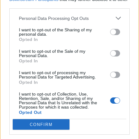
αναπτύσσει πρωτοβουλίες που βελτιώνουν καθημερινά την
third parties.
ποιότητα ζωής της τοπικής κοινωνίας και συμβάλλουν στη
Personal Data Processing Opt Outs
διατήρηση των φυσικών πόρων για τις επόμενες γενιές.
I want to opt-out of the Sharing of my
personal data.
Opted In
I want to opt-out of the Sale of my
Personal Data.
Opted In
ΔΙ@ΥΓΕΙΑ
I want to opt-out of processing my
ΟΡΙΣΤΙΚΟΠΟΙΗΣΗ ΠΛΗΡΩΜΗΣ
Personal Data for Targeted Advertising.
Opted In
ΟΡΙΣΤΙΚΟΠΟΙΗΣΗ ΠΛΗΡΩΜΗΣ
Προμήθεια επιπλέον χαλαζιακής άμμου προς πλήρωση της
I want to opt-out of Collection, Use,
υφιστάμενης ποσότητας εντός των κλινών διήθησης της Μ.Ε.Υ.Α
Retention, Sale, and/or Sharing of my
/ Ε.Ε.Λ Λαμίας
Personal Data that Is Unrelated with the
Purposes for which it was collected.
ΟΡΙΣΤΙΚΟΠΟΙΗΣΗ ΠΛΗΡΩΜΗΣ
Opted Out
ΟΡΙΣΤΙΚΟΠΟΙΗΣΗ ΠΛΗΡΩΜΗΣ
ΟΡΙΣΤΙΚΟΠΟΙΗΣΗ ΠΛΗΡΩΜΗΣ
CONFIRM
Μεταφορά επιπλέον ποσότητας χαλαζιακής άμμου στην
Μ.Ε.Υ.Α/Ε.Ε.Λ Λαμίας
Μεταφορά χαλαζιακής άμμου στην Μ.Ε.Υ.Α/Ε.Ε.Λ Λαμίας