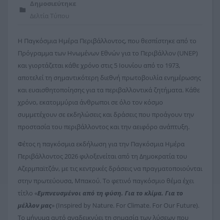
Δημοσιεύτηκε
Δελτία Τύπου
Η Παγκόσμια Ημέρα Περιβάλλοντος, που θεσπίστηκε από το
Πρόγραμμα των Ηνωμένων Εθνών για το Περιβάλλον (UNEP)
και γιορτάζεται κάθε χρόνο στις 5 Ιουνίου από το 1973,
αποτελεί τη σημαντικότερη διεθνή πρωτοβουλία ενημέρωσης
και ευαισθητοποίησης για τα περιβαλλοντικά ζητήματα. Κάθε
χρόνο, εκατομμύρια άνθρωποι σε όλο τον κόσμο
συμμετέχουν σε εκδηλώσεις και δράσεις που προάγουν την
προστασία του περιβάλλοντος και την αειφόρο ανάπτυξη.
Φέτος η παγκόσμια εκδήλωση για την Παγκόσμια Ημέρα
Περιβάλλοντος 2026 φιλοξενείται από τη Δημοκρατία του
Αζερμπαϊτζάν, με τις κεντρικές δράσεις να πραγματοποιούνται
στην πρωτεύουσα, Μπακού. Το φετινό παγκόσμιο θέμα έχει
τίτλο «
Εμπνευσμένοι από τη φύση. Για το κλίμα. Για το
μέλλον μας
» (Inspired by Nature. For Climate. For Our Future).
Το μήνυμα αυτό αναδεικνύει τη σημασία των λύσεων που