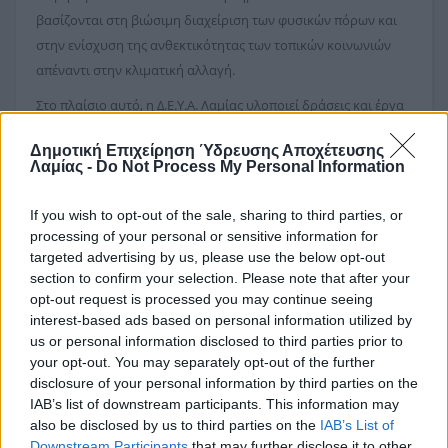
βασίζονται στη βιώσιμη διαχείριση των φυσικών πόρων και
στην ενίσχυση της ανθεκτικότητας των τοπικών κοινωνιών
απέναντι στην κλιματική αλλαγή.
Στο πλαίσιο αυτό, η Δ.Ε.Υ.Α. Λαμίας υλοποιεί δράσεις και έργα
που ενισχύουν τη βιώσιμη διαχείριση του νερού και την
Δημοτική Επιχείρηση Ύδρευσης Αποχέτευσης
κυκλική οικονομία. Ξεχωρίζει η ολοκλήρωση της Μονάδας
Λαμίας -
Do Not Process My Personal Information
Ηλιακής Ξήρανσης στην Εγκατάσταση Επεξεργασίας Λυμάτων
Λαμίας, η οποία επιτρέπει την αξιοποίηση της παραγόμενης
If you wish to opt-out of the sale, sharing to third parties, or
ιλύος στη γεωργία, ενώ παράλληλα υλοποιείται η επέκταση
processing of your personal or sensitive information for
της εγκατάστασης με νέα χρηματοδότηση από το Υπουργείο
targeted advertising by us, please use the below opt-out
section to confirm your selection. Please note that after your
Περιβάλλοντος και Ενέργειας.
opt-out request is processed you may continue seeing
Η Δ.Ε.Υ.Α. Λαμίας ως οργανισμός κοινής ωφέλειας με καίριο
interest-based ads based on personal information utilized by
ρόλο στη διαχείριση των υδάτινων πόρων του Δήμου
us or personal information disclosed to third parties prior to
your opt-out. You may separately opt-out of the further
Λαμιέων, ενσωματώνει τις αρχές της βιώσιμης ανάπτυξης σε
disclosure of your personal information by third parties on the
κάθε πτυχή της δραστηριότητάς της. Με γνώμονα την
IAB’s list of downstream participants. This information may
περιβαλλοντική προστασία, την ανθεκτικότητα απέναντι στην
also be disclosed by us to third parties on the
IAB’s List of
κλιματική κρίση και την υπεύθυνη εξυπηρέτηση των πολιτών,
Downstream Participants
that may further disclose it to other