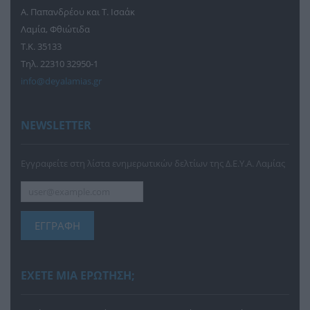
Α. Παπανδρέου και Τ. Ισαάκ
Λαμία, Φθιώτιδα
Τ.Κ. 35133
Τηλ. 22310 32950-1
info@deyalamias.gr
NEWSLETTER
Εγγραφείτε στη λίστα ενημερωτικών δελτίων της Δ.Ε.Υ.Α. Λαμίας
ΕΓΓΡΑΦΗ
ΕΧΕΤΕ ΜΙΑ ΕΡΩΤΗΣΗ;