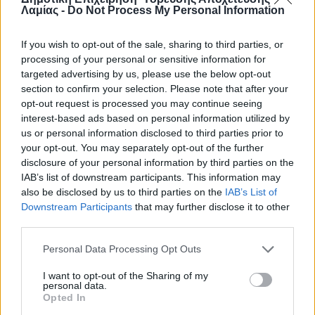
Λαμίας -
Do Not Process My Personal Information
κόστος χρήσης των απαιτούμενων μηχανημάτων,· το
διοικητικό κόστος υπηρεσιών,· οι κρατήσεις και· το
If you wish to opt-out of the sale, sharing to third parties, or
εργολαβικό όφελος.Η δαπάνη ανέρχεται στο ποσό των
processing of your personal or sensitive information for
29.731.20 € πλέον Φ.Π.Α 7.135.48 € σύνολο 36.866.68 € και θα
targeted advertising by us, please use the below opt-out
βαρύνει τονπροϋπολογισμού της ΔΕΥΑΛ, οικονομικού έτους
section to confirm your selection. Please note that after your
2026 – 2027.
opt-out request is processed you may continue seeing
interest-based ads based on personal information utilized by
us or personal information disclosed to third parties prior to
Αρχεία:
your opt-out. You may separately opt-out of the further
Συνημμένο
Μέγεθος
disclosure of your personal information by third parties on the
IAB’s list of downstream participants. This information may
26proc019382542.pdf
257.18 KB
also be disclosed by us to third parties on the
IAB’s List of
Downstream Participants
that may further disclose it to other
third parties.
ΔΙ@ΥΓΕΙΑ
Personal Data Processing Opt Outs
ΟΡΙΣΤΙΚΟΠΟΙΗΣΗ ΠΛΗΡΩΜΗΣ
I want to opt-out of the Sharing of my
personal data.
ΟΡΙΣΤΙΚΟΠΟΙΗΣΗ ΠΛΗΡΩΜΗΣ
Opted In
Προμήθεια επιπλέον χαλαζιακής άμμου προς πλήρωση της