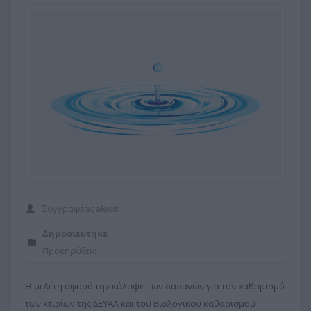
Το κτίριο μας
Δικαιολογητικά
Εκδηλώσεις
Διακανονισμοί
Παρουσιάσεις
Εξόφληση Λογαριασμών
Προκηρύξεις
Προμήθειες
Προσκλήσεις
Συγγραφέας
alexis
Δημοσιεύτηκε
Προκηρύξεις
Η μελέτη αφορά την κάλυψη των δαπανών για τον καθαρισμό
των κτιρίων της ΔΕΥΑΛ και του Βιολογικού καθαρισμού