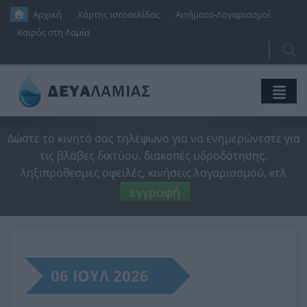
Παράκαμψη προς το κυρίως περιεχόμενο
Αρχική
Χάρτης ιστοσελίδας
Αιτήματα-Λογαριασμοί
Καιρός στη Λαμία
Αναζή
Φό
αν
Η Εταιρεία
Δώστε το κινητό σας τηλέφωνο για να ενημερώνεστε για
τις βλάβες δικτύου, διακοπές υδροδότησης,
Ύδρευση
Διοικητικό Συμβούλιο
ληξιπρόθεσμες οφειλές, κινήσεις λογαριασμού, κτλ
Αποχέτευση
Ιδρυτική Απόφαση
Η Ιστορία Του Νερού
εγγραφή
Ενημέρωση
Οικονομικές Καταστάσεις
Δίκτυο Ύδρευσης
Δίκτυο Αποχέτευσης
Νέα
Προϋπολογισμοί
Κανονισμός Λειτουργίας
Κανονισμός Λειτουργίας
SmartVille
ΚΑΘΑΡΙΣΜΟΣ ΚΤΙΡΙΩΝ
Έργα
Τεχνικά Προγράμματα
Ποιότητα Νερού
Βιολογικός Καθαρισμός
Δι@ύγεια
Ανακοινώσεις
06 ΙΟΥΛ 2026
Επικοινωνία
Διαχειριστική Επάρκεια
Εξοικονόμηση Νερού
Τιμολογιακή Πολιτική
Δελτία Τύπου