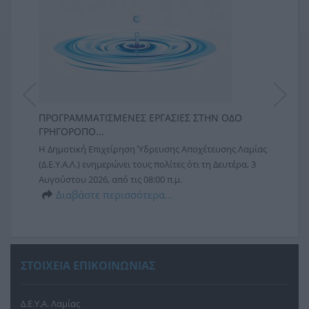
ΠΡΟΓΡΑΜΜΑΤΙΣΜΕΝΕΣ ΕΡΓΑΣΙΕΣ ΣΤΗΝ ΟΔΟ
ΕΚΤΕ
ΓΡΗΓΟΡΟΠΟ...
ΚΥΚΛ
αμίας
Η Δημοτική Επιχείρηση Ύδρευσης Αποχέτευσης Λαμίας
Η Δημ
6
(Δ.Ε.Υ.Α.Λ.) ενημερώνει τους πολίτες ότι τη Δευτέρα, 3
(Δ.Ε.Υ
Αυγούστου 2026, από τις 08:00 π.μ.
υλοπο
Διαβάστε περισσότερα…
υποδομ
Δ
ΣΤΟΙΧΕΙΑ ΕΠΙΚΟΙΝΩΝΙΑΣ
Δ.Ε.Υ.Α. Λαμίας