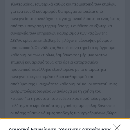
εξωτερικάκαι εσωτερικά καθώς και περιμετρικά των κτιρίων,
για ένα έτος.Ο καθαρισμός θα πραγματοποιείται από
συνεργεία του αναδόχου και για χρονικό διάστημα ενός έτους
από την υπογραφή τηςσύμβασης.Η ανάθεση σε εξωτερικά
συνεργεία των υπηρεσιών καθαρισμού των κτιρίων της
ΔΕΥΑΛ, κρίνεται επιβεβλημένη, λόγω τηςέλλειψης μόνιμου
προσωπικού. Ο ανάδοχος θα πρέπει να τηρεί το πρόγραμμα
καθαρισμού των κτιρίων, λαμβάνοντας μέριμνα γιατον
επιμελή καθαρισμό τους, από άρτια καταρτισμένο
προσωπικό, κατάλληλα εξοπλισμένο με τα απαραίτητα
σύνεργα καιεγκεκριμένα υλικά καθαρισμού και
απολύμανσης.Η συχνότητα καθαρισμού και οι απαιτούμενες
ανθρωποώρες διαφέρουν ανάλογα με τη χρήση του
κτιρίου.Για τη σύνταξη του ενδεικτικού προϋπολογισμού
μελέτης, στο ωριαίο κόστος εργασίας συμπεριλαμβάνονται:·
οι πάσης φύσεως νόμιμες αποδοχές των εργαζομένων (δώρα,
επιδόματα),· οι ασφαλιστικές εισφορές του εργοδότη,· το
κόστος αναλώσιμων καθαριότητας και απολύμανσης,· το
Δημοτική Επιχείρηση Ύδρευσης Αποχέτευσης