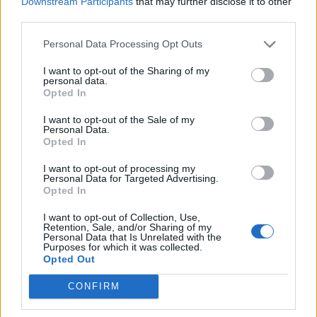
Downstream Participants
that may further disclose it to other
ΥΠΑΤΗΣ»
third parties.
Απόφαση μείωση εγγυήσεων του έργου: «Συνοδά έργα
κατασκευής δικτύων αποχέτευσης οικισμών Λεκάνης
Personal Data Processing Opt Outs
Σπερχειού».
Άδεια διάθεσης λυμάτων της βιομηχανικής μονάδας ΙΟΝ στο
I want to opt-out of the Sharing of my
δημοτικό δίκτυο της Τ.Κ. Αυλακίου.
personal data.
ΕΚΤΈΛΕΣΗ ΜΕΤΑΦΟΡΆΣ ΕΠΙΠΛΈΟΝ ΠΟΣΌΤΗΤΑΣ ΧΑΛΑΖΙΑΚΉΣ
Opted In
ΆΜΜΟΥ ΣΤΗΝ ΜΕΥΑ/ΕΕΛ ΛΑΜΊΑΣ
ΕΚΤΈΛΕΣΗ ΕΠΙΠΛΕΟΝ ΠΡΟΜΉΘΕΙΑΣ ΧΑΛΑΖΙΑΚΉΣ ΆΜΜΟΥ
I want to opt-out of the Sale of my
Personal Data.
ΠΡΟΣ ΠΛΉΡΩΣΗ ΤΗΣ ΥΦΙΣΤΆΜΕΝΗΣ ΠΟΣΌΤΗΤΑΣ ΕΝΤΟΣ ΤΩΝ
Opted In
ΚΛΙΝΏΝ ΔΙΉΘΗΣΗΣ ΤΗΣ ΜΕΥΑ/Ε.Ε.Λ. ΛΑΜΊΑΣ
Έγκριση πρακτικού ελέγχου δικαιολογητικών κατακύρωσης
ΤΕΛΕΥΤΑΙΑ ΑΡΘΡΑ |
ΠΕΡΙΣΣΟΤΕΡΑ...
I want to opt-out of processing my
σύμβασης, και ανάθεσης για την εκτέλεση του έργου :
Personal Data for Targeted Advertising.
«Αποκαταστάσεις τομών οδοστρωμάτων από επεμβάσεις 2026».
Opted In
Έγκριση πρακτικού ανοικτού ηλεκτρονικού διαγωνισμού για
την ανάθεση εκτέλεσης του έργου : «Αντικαταστάσεις
I want to opt-out of Collection, Use,
Retention, Sale, and/or Sharing of my
επεκτάσεις δικτύων και εγκαταστάσεων ΔΕΥΑΛ χρήσεως 2026».
Personal Data that Is Unrelated with the
ΑΝΑΘΕΣΗ ΕΡΓΑΣΙΩΝ ΣΥΝΤΗΡΗΣΗΣ ΟΧΗΜΑΤΟΣ
Purposes for which it was collected.
ΠΡΟΜΗΘΕΙΑ ΑΝΤΑΛΛΑΚΤΙΚΩΝ ΣΥΝΤΗΡΗΣΗΣ ΟΧΗΜΑΤΟΣ
Opted Out
Περισσότερα
CONFIRM