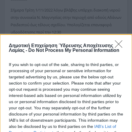
Σήμερα Τρίτη 1/11/2022 λόγω βλάβης υπάρχει διακοπή νερού
στην συνοικία Ν. Μαγνησίας στην περιοχή από οδούς Αδάνων
Ραιδεστού έως τέλους σχεδίου. Υπολογίζεται επαναφορά
υδροδότησης περί την 12:30
Δημοτική Επιχείρηση Ύδρευσης Αποχέτευσης
Λαμίας -
Do Not Process My Personal Information
ΔΙ@ΥΓΕΙΑ
If you wish to opt-out of the sale, sharing to third parties, or
processing of your personal or sensitive information for
ΟΡΙΣΤΙΚΟΠΟΙΗΣΗ ΠΛΗΡΩΜΗΣ
targeted advertising by us, please use the below opt-out
Μεταφορά επιπλέον ποσότητας χαλαζιακής άμμου στην
section to confirm your selection. Please note that after your
Μ.Ε.Υ.Α/Ε.Ε.Λ Λαμίας
opt-out request is processed you may continue seeing
Μεταφορά χαλαζιακής άμμου στην Μ.Ε.Υ.Α/Ε.Ε.Λ Λαμίας
interest-based ads based on personal information utilized by
ΠΛΗΡΩΜΗ ΤΕΛΩΝ ΚΥΚΛΟΦΟΡΙΑΣ ΜΗΧΑΝΗΜΑΤΩΝ ΕΡΓΟΥ
us or personal information disclosed to third parties prior to
ΕΤΟΥΣ 2026
your opt-out. You may separately opt-out of the further
Διαπιστωτική Πράξη Απόσπασης Εργαζομένου.
disclosure of your personal information by third parties on the
Απόφαση μείωση εγγυήσεων του έργου: «ΚΑΤΑΣΚΕΥΗ ΔΙΚΤΥΩΝ
IAB’s list of downstream participants. This information may
ΑΠΟΧΕΤΕΥΣΗΣ ΟΙΚΙΣΜΩΝ ΛΕΚΑΝΗΣ ΣΠΕΡΧΕΙΟΥ ΜΕ ΑΠΟΔΕΚΤΗ
also be disclosed by us to third parties on the
IAB’s List of
ΤΗΝ ΕΓΚΑΤΑΣΤΑΣΗ ΕΠΕΞΕΡΓΑΣΙΑΣ ΛΥΜΑΤΩΝ ΛΕΙΑΝΟΚΛΑΔΙΟΥ -