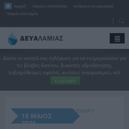
Παράκαμψη προς το κυρίως περιεχόμενο
Αρχική
Χάρτης ιστοσελίδας
Αιτήματα-Λογαριασμοί
Καιρός στη Λαμία
Αναζή
Φό
αν
Η Εταιρεία
Δώστε το κινητό σας τηλέφωνο για να ενημερώνεστε για
τις βλάβες δικτύου, διακοπές υδροδότησης,
Ύδρευση
Διοικητικό Συμβούλιο
ληξιπρόθεσμες οφειλές, κινήσεις λογαριασμού, κτλ
Αποχέτευση
Ιδρυτική Απόφαση
Η Ιστορία Του Νερού
εγγραφή
Ενημέρωση
Οικονομικές Καταστάσεις
Δίκτυο Ύδρευσης
Δίκτυο Αποχέτευσης
Νέα
Προϋπολογισμοί
Κανονισμός Λειτουργίας
Κανονισμός Λειτουργίας
SmartVille
ΔΙΑΦΟΡΑ ΠΡΟΪΟΝΤΑ ΑΠΟ ΧΥΤΟΣΙΔΗΡΟ
Έργα
Τεχνικά Προγράμματα
Ποιότητα Νερού
Βιολογικός Καθαρισμός
Δι@ύγεια
Ανακοινώσεις
18 ΜΑΙΟΣ
2026
Επικοινωνία
Διαχειριστική Επάρκεια
Εξοικονόμηση Νερού
Τιμολογιακή Πολιτική
Δελτία Τύπου