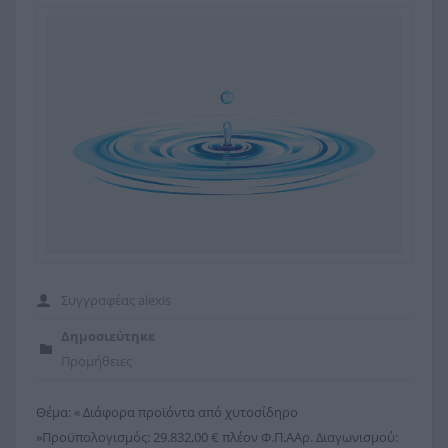
Το κτίριο μας
Δικαιολογητικά
Εκδηλώσεις
Διακανονισμοί
Παρουσιάσεις
Εξόφληση Λογαριασμών
Προκηρύξεις
Προμήθειες
Προσκλήσεις
Συγγραφέας
alexis
Δημοσιεύτηκε
Προμήθειες
Θέμα: « Διάφορα προϊόντα από χυτοσίδηρο
»Προϋπολογισμός: 29.832,00 € πλέον Φ.Π.ΑΑρ. Διαγωνισμού: