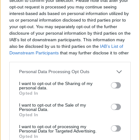
section to confirm your selection. Please note that after your
26proc019034112.pdf
234.34 KB
opt-out request is processed you may continue seeing
interest-based ads based on personal information utilized by
us or personal information disclosed to third parties prior to
your opt-out. You may separately opt-out of the further
ΔΙ@ΥΓΕΙΑ
disclosure of your personal information by third parties on the
IAB’s list of downstream participants. This information may
ΟΡΙΣΤΙΚΟΠΟΙΗΣΗ ΠΛΗΡΩΜΗΣ
also be disclosed by us to third parties on the
IAB’s List of
ΟΡΙΣΤΙΚΟΠΟΙΗΣΗ ΠΛΗΡΩΜΗΣ
Downstream Participants
that may further disclose it to other
Προμήθεια επιπλέον χαλαζιακής άμμου προς πλήρωση της
third parties.
υφιστάμενης ποσότητας εντός των κλινών διήθησης της Μ.Ε.Υ.Α
/ Ε.Ε.Λ Λαμίας
Personal Data Processing Opt Outs
ΟΡΙΣΤΙΚΟΠΟΙΗΣΗ ΠΛΗΡΩΜΗΣ
ΟΡΙΣΤΙΚΟΠΟΙΗΣΗ ΠΛΗΡΩΜΗΣ
I want to opt-out of the Sharing of my
ΟΡΙΣΤΙΚΟΠΟΙΗΣΗ ΠΛΗΡΩΜΗΣ
personal data.
Opted In
Μεταφορά επιπλέον ποσότητας χαλαζιακής άμμου στην
Μ.Ε.Υ.Α/Ε.Ε.Λ Λαμίας
I want to opt-out of the Sale of my
Μεταφορά χαλαζιακής άμμου στην Μ.Ε.Υ.Α/Ε.Ε.Λ Λαμίας
Personal Data.
ΠΛΗΡΩΜΗ ΤΕΛΩΝ ΚΥΚΛΟΦΟΡΙΑΣ ΜΗΧΑΝΗΜΑΤΩΝ ΕΡΓΟΥ
Opted In
ΕΤΟΥΣ 2026
Διαπιστωτική Πράξη Απόσπασης Εργαζομένου.
I want to opt-out of processing my
Personal Data for Targeted Advertising.
Απόφαση μείωση εγγυήσεων του έργου: «ΚΑΤΑΣΚΕΥΗ ΔΙΚΤΥΩΝ
Opted In
ΑΠΟΧΕΤΕΥΣΗΣ ΟΙΚΙΣΜΩΝ ΛΕΚΑΝΗΣ ΣΠΕΡΧΕΙΟΥ ΜΕ ΑΠΟΔΕΚΤΗ