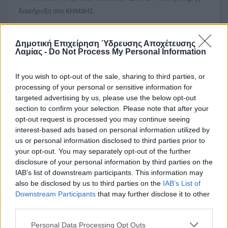
διακήρυξη στο ΚΗΜΔΗΣ.
Περισσότερες πληροφορίες μπορούν να λαμβάνουν οι
ενδιαφερόμενοι από το Γραφείο Προμηθειών της ΔΕΥΑΛ τις
Δημοτική Επιχείρηση Ύδρευσης Αποχέτευσης
Λαμίας -
Do Not Process My Personal Information
εργάσιμες ημέρες και ώρες στο τηλέφωνο 2231032950-1
(εσωτερικό 7).
If you wish to opt-out of the sale, sharing to third parties, or
processing of your personal or sensitive information for
targeted advertising by us, please use the below opt-out
section to confirm your selection. Please note that after your
opt-out request is processed you may continue seeing
interest-based ads based on personal information utilized by
Ο ΠΡΟΕΔΡΟΣ Δ.Ε.Υ.Α.Λ.
us or personal information disclosed to third parties prior to
your opt-out. You may separately opt-out of the further
ΣΤΑΥΡΟΓΙΑΝΝΗΣ ΝΙΚΟΛΑΟΣ
disclosure of your personal information by third parties on the
IAB’s list of downstream participants. This information may
ΔΗΜΑΡΧΟΣ ΛΑΜΙΕΩΝ
also be disclosed by us to third parties on the
IAB’s List of
Αρχεία:
Downstream Participants
that may further disclose it to other
Συνημμένο
Μέγεθος
third parties.
analyseis_2018.zip
868.57 KB
Personal Data Processing Opt Outs