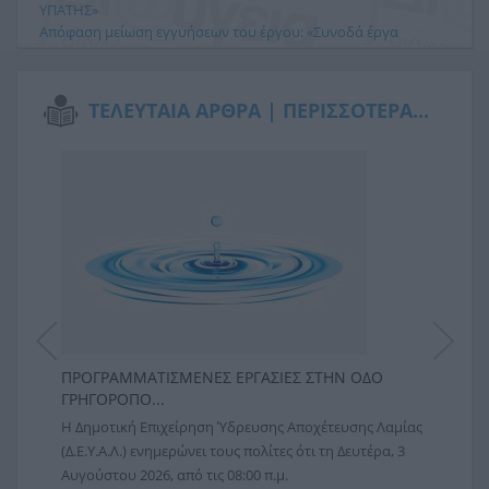
ΥΠΑΤΗΣ»
Απόφαση μείωση εγγυήσεων του έργου: «Συνοδά έργα
κατασκευής δικτύων αποχέτευσης οικισμών Λεκάνης
Σπερχειού».
Άδεια διάθεσης λυμάτων της βιομηχανικής μονάδας ΙΟΝ στο
ΤΕΛΕΥΤΑΙΑ ΑΡΘΡΑ |
ΠΕΡΙΣΣΟΤΕΡΑ...
δημοτικό δίκτυο της Τ.Κ. Αυλακίου.
ΕΚΤΈΛΕΣΗ ΜΕΤΑΦΟΡΆΣ ΕΠΙΠΛΈΟΝ ΠΟΣΌΤΗΤΑΣ ΧΑΛΑΖΙΑΚΉΣ
ΆΜΜΟΥ ΣΤΗΝ ΜΕΥΑ/ΕΕΛ ΛΑΜΊΑΣ
Περισσότερα
ΠΡΟΓΡΑΜΜΑΤΙΣΜΕΝΕΣ ΕΡΓΑΣΙΕΣ ΣΤΗΝ ΟΔΟ
ΕΚΤΕ
ΓΡΗΓΟΡΟΠΟ...
ΚΥΚΛ
αμίας
Η Δημοτική Επιχείρηση Ύδρευσης Αποχέτευσης Λαμίας
Η Δημ
6
(Δ.Ε.Υ.Α.Λ.) ενημερώνει τους πολίτες ότι τη Δευτέρα, 3
(Δ.Ε.Υ
Αυγούστου 2026, από τις 08:00 π.μ.
υλοπο