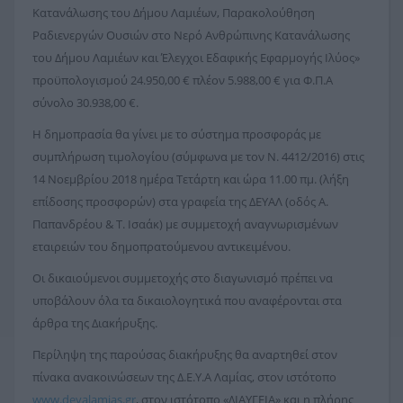
Κατανάλωσης του Δήμου Λαμιέων, Παρακολούθηση
Ραδιενεργών Ουσιών στο Νερό Ανθρώπινης Κατανάλωσης
του Δήμου Λαμιέων και Έλεγχοι Εδαφικής Εφαρμογής Ιλύος»
προϋπολογισμού 24.950,00 € πλέον 5.988,00 € για Φ.Π.Α
σύνολο 30.938,00 €.
Η δημοπρασία θα γίνει με το σύστημα προσφοράς με
συμπλήρωση τιμολογίου (σύμφωνα με τον Ν. 4412/2016) στις
14 Νοεμβρίου 2018 ημέρα Τετάρτη και ώρα 11.00 πμ. (λήξη
επίδοσης προσφορών) στα γραφεία της ΔΕΥΑΛ (οδός Α.
Παπανδρέου & Τ. Ισαάκ) με συμμετοχή αναγνωρισμένων
εταιρειών του δημοπρατούμενου αντικειμένου.
Οι δικαιούμενοι συμμετοχής στο διαγωνισμό πρέπει να
υποβάλουν όλα τα δικαιολογητικά που αναφέρονται στα
άρθρα της Διακήρυξης.
Περίληψη της παρούσας διακήρυξης θα αναρτηθεί στον
πίνακα ανακοινώσεων της Δ.Ε.Υ.Α Λαμίας, στον ιστότοπο
www.deyalamias.gr
, στον ιστότοπο «ΔΙΑΥΓΕΙΑ» και η πλήρης