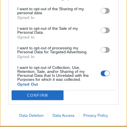
I want to opt-out of the Sharing of my
personal data.
Opted In
ΔΙ@ΥΓΕΙΑ
I want to opt-out of the Sale of my
Personal Data.
ΟΡΙΣΤΙΚΟΠΟΙΗΣΗ ΠΛΗΡΩΜΗΣ
Opted In
ΟΡΙΣΤΙΚΟΠΟΙΗΣΗ ΠΛΗΡΩΜΗΣ
Προμήθεια επιπλέον χαλαζιακής άμμου προς πλήρωση της
I want to opt-out of processing my
υφιστάμενης ποσότητας εντός των κλινών διήθησης της Μ.Ε.Υ.Α
Personal Data for Targeted Advertising.
/ Ε.Ε.Λ Λαμίας
Opted In
ΟΡΙΣΤΙΚΟΠΟΙΗΣΗ ΠΛΗΡΩΜΗΣ
ΟΡΙΣΤΙΚΟΠΟΙΗΣΗ ΠΛΗΡΩΜΗΣ
I want to opt-out of Collection, Use,
Retention, Sale, and/or Sharing of my
ΟΡΙΣΤΙΚΟΠΟΙΗΣΗ ΠΛΗΡΩΜΗΣ
Personal Data that Is Unrelated with the
Μεταφορά επιπλέον ποσότητας χαλαζιακής άμμου στην
Purposes for which it was collected.
Μ.Ε.Υ.Α/Ε.Ε.Λ Λαμίας
Opted Out
Μεταφορά χαλαζιακής άμμου στην Μ.Ε.Υ.Α/Ε.Ε.Λ Λαμίας
ΠΛΗΡΩΜΗ ΤΕΛΩΝ ΚΥΚΛΟΦΟΡΙΑΣ ΜΗΧΑΝΗΜΑΤΩΝ ΕΡΓΟΥ
CONFIRM
ΕΤΟΥΣ 2026
Διαπιστωτική Πράξη Απόσπασης Εργαζομένου.
Απόφαση μείωση εγγυήσεων του έργου: «ΚΑΤΑΣΚΕΥΗ ΔΙΚΤΥΩΝ
Data Deletion
Data Access
Privacy Policy
ΑΠΟΧΕΤΕΥΣΗΣ ΟΙΚΙΣΜΩΝ ΛΕΚΑΝΗΣ ΣΠΕΡΧΕΙΟΥ ΜΕ ΑΠΟΔΕΚΤΗ
ΤΗΝ ΕΓΚΑΤΑΣΤΑΣΗ ΕΠΕΞΕΡΓΑΣΙΑΣ ΛΥΜΑΤΩΝ ΛΕΙΑΝΟΚΛΑΔΙΟΥ -