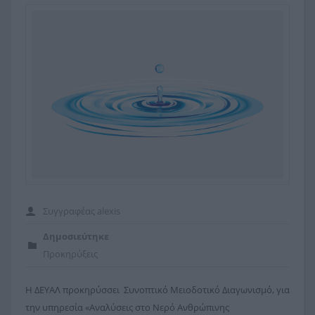
ΛΑΜΙΕΩΝ ΚΑΙ ΕΛΕΓΧΟΙ ΕΔΑΦΙΚΗΣ ΕΦΑΡΜΟΓΗΣ
Το κτίριο μας
Δικαιολογητικά
Εκδηλώσεις
ΙΛΥΟΣ
Διακανονισμοί
Παρουσιάσεις
Εξόφληση Λογαριασμών
Προκηρύξεις
Προμήθειες
Προσκλήσεις
Συγγραφέας
alexis
Δημοσιεύτηκε
Προκηρύξεις
Η ΔΕΥΑΛ προκηρύσσει Συνοπτικό Μειοδοτικό Διαγωνισμό, για
την υπηρεσία «Αναλύσεις στο Νερό Ανθρώπινης