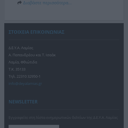
Διαβάστε περισσότερα…
υποδομ
Δ
ΣΤΟΙΧΕΙΑ ΕΠΙΚΟΙΝΩΝΙΑΣ
Δ.Ε.Υ.Α. Λαμίας
Α. Παπανδρέου και Τ. Ισαάκ
Λαμία, Φθιώτιδα
Τ.Κ. 35133
Τηλ. 22310 32950-1
info@deyalamias.gr
NEWSLETTER
Εγγραφείτε στη λίστα ενημερωτικών δελτίων της Δ.Ε.Υ.Α. Λαμίας