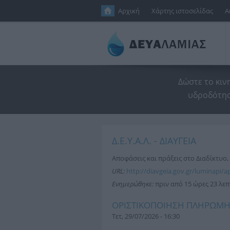
Παράκαμψη προς το κυρίως περιεχόμενο
Αρχική
Χάρτης ιστοσελίδας
Α
Δώστε το κιν
υδροδότησ
Δ.Ε.Υ.Α.Λ. - ΔΙΑΥΓΕΙΑ
Αποφάσεις και πράξεις στο Διαδίκτυο
URL:
http://diavgeia.gov.gr/luminapi/ap
Ενημερώθηκε:
πριν από 15 ώρες 23 λε
ΟΡΙΣΤΙΚΟΠΟΙΗΣΗ ΠΛΗΡΩΜ
Τετ, 29/07/2026 - 16:30