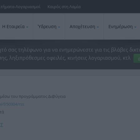
ιτήματα-Λογαριασμοί
Καιρός στη Λαμία
Η Εταιρεία
Ύδρευση
Αποχέτευση
Ενημέρωση
ητό σας τηλέφωνο για να ενημερώνεστε για τις βλάβες δικτ
ης, ληξιπρόθεσμες οφειλές, κινήσεις λογαριασμού, κτλ
, μέσω του προγράμματος Δι@ύγεια
i/f/50304/rss
πτά
ΗΣ