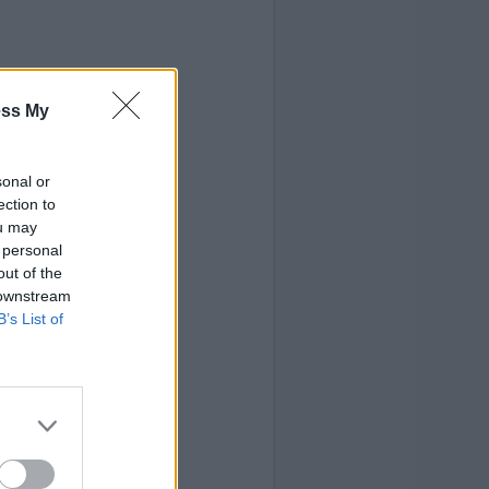
ess My
sonal or
ection to
ou may
 personal
out of the
 downstream
B’s List of