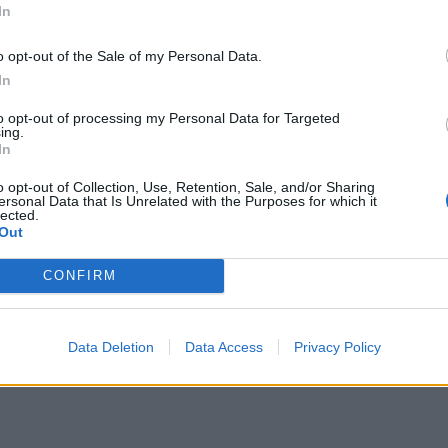
In
o opt-out of the Sale of my Personal Data.
ΣΗΣ ΑΠΟΧΕΤΕΥΣΗΣ (Δ.Ε.Υ.Α.) ΛΑΜΙΑΣ
In
to opt-out of processing my Personal Data for Targeted
ing.
In
ΗΣ
o opt-out of Collection, Use, Retention, Sale, and/or Sharing
ersonal Data that Is Unrelated with the Purposes for which it
lected.
Out
ΣΗΣ ΑΠΟΧΕΤΕΥΣΗΣ (Δ.Ε.Υ.Α.) ΛΑΜΙΑΣ
CONFIRM
Data Deletion
Data Access
Privacy Policy
ΗΣ